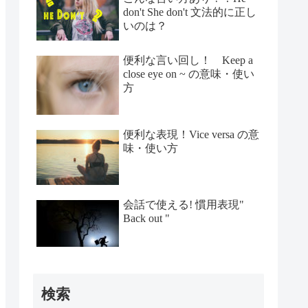
don't She don't 文法的に正し
いのは？
便利な言い回し！ Keep a
close eye on ~ の意味・使い
方
便利な表現！Vice versa の意
味・使い方
会話で使える! 慣用表現"
Back out "
検索