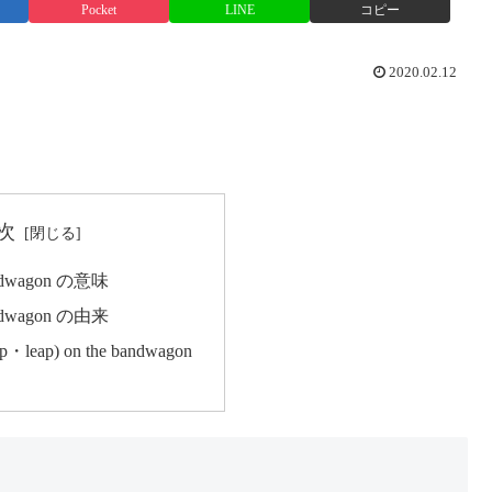
Pocket
LINE
コピー
2020.02.12
次
bandwagon の意味
bandwagon の由来
mp・leap) on the bandwagon