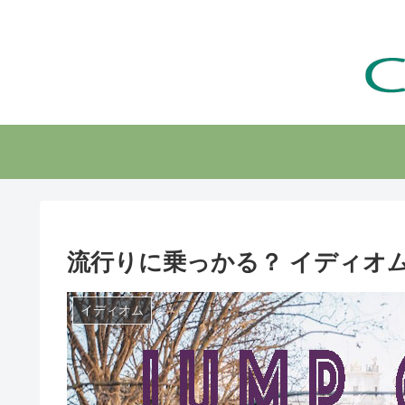
流行りに乗っかる？ イディオム Jump
イディオム