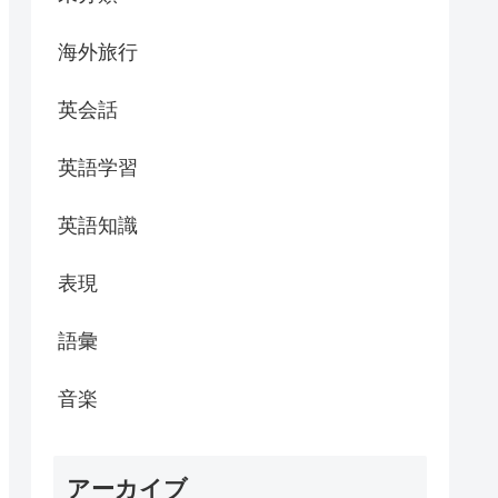
海外旅行
英会話
英語学習
英語知識
表現
語彙
音楽
アーカイブ