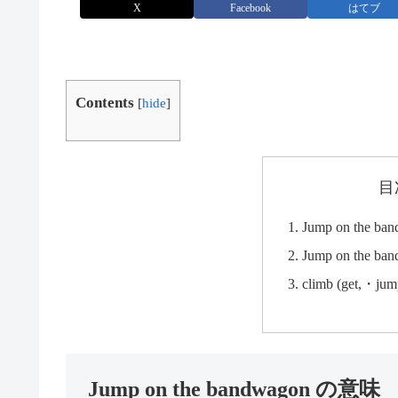
X
Facebook
はてブ
Contents
[
hide
]
目
Jump on the 
Jump on the 
climb (get,・ju
Jump on the bandwagon の意味