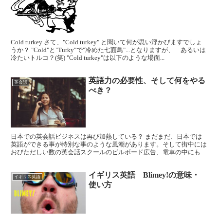
Cold turkey さて、"Cold turkey" と聞いて何が思い浮かびますでしょ
うか？ "Cold"と"Turky"で"冷めた七面鳥"...となりますが、 あるいは
冷たいトルコ？(笑) "Cold turkey"は以下のような場面...
英語力の必要性、そして何をやる
英会話
べき？
日本での英会話ビジネスは再び加熱している？ まだまだ、日本では
英語ができる事が特別な事のような風潮があります。そして街中には
おびただしい数の英会話スクールのビルボード広告、電車の中にも中
吊り広告やドア脇の広告枠など至る所で目にします。
イギリス英語 Blimey!の意味・
イギリス英語
使い方