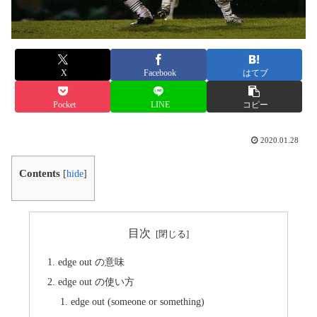
X
Facebook
はてブ
Pocket
LINE
コピー
2020.01.28
Contents
[
hide
]
目次
edge out の意味
edge out の使い方
edge out (someone or something)