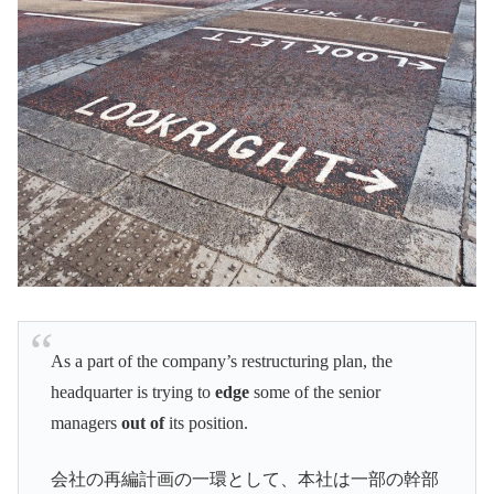
As a part of the company’s restructuring plan, the
headquarter is trying to
edge
some of the senior
managers
out of
its position.
会社の再編計画の一環として、本社は一部の幹部