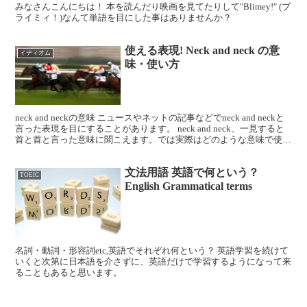
みなさんこんにちは！ 本を読んだり映画を見てたりして"Blimey!" (ブ
ライミィ！)なんて単語を目にした事はありませんか？
使える表現! Neck and neck の意
イディオム
味・使い方
neck and neckの意味 ニュースやネットの記事などでneck and neckと
言った表現を目にすることがあります。 neck and neck、一見すると
首と首と言った意味に聞こえます。では実際はどのような意味で使わ
れているので...
文法用語 英語で何という？
TOEIC
English Grammatical terms
名詞・動詞・形容詞etc,英語でそれぞれ何という？ 英語学習を続けて
いくと次第に日本語を介さずに、英語だけで学習するようになって来
ることもあると思います。