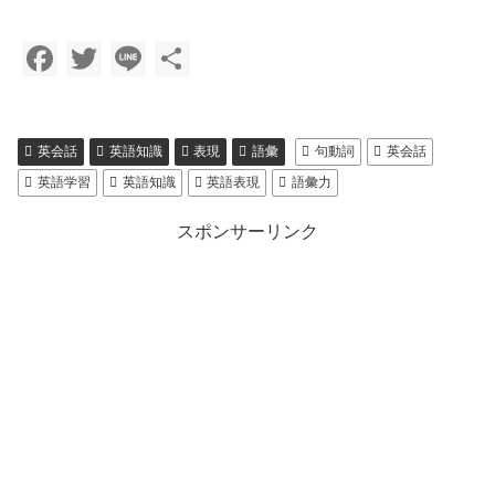
Fa
T
Li
共
ce
wi
ne
有
bo
tte
英会話
英語知識
表現
語彙
句動詞
英会話
ok
r
英語学習
英語知識
英語表現
語彙力
スポンサーリンク